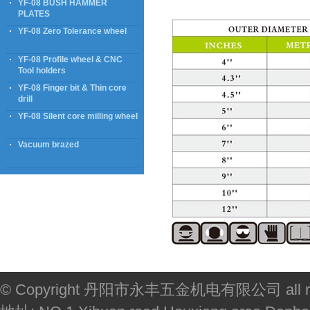
YF-08 BUSH HAMMER
PLATES
YF-08 Zero Tolerance wheel
YF-08 Profile wheel & CNC
Tool holders
YF-08 Finger bit & Thin core
drill
YF-08 Silent core milling wheel
Vacuum brazed
© Copyright 丹阳市永丰五金机电有限公司 all righ