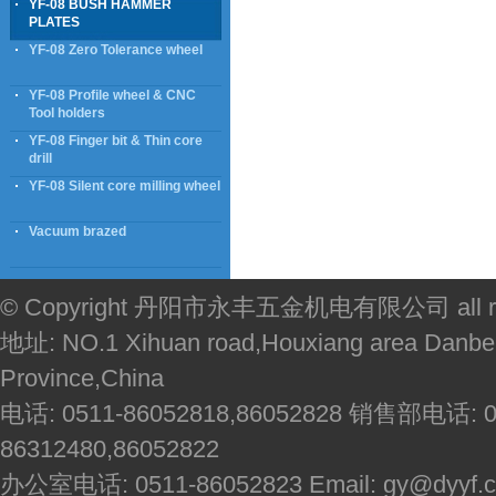
YF-08 BUSH HAMMER
PLATES
YF-08 Zero Tolerance wheel
YF-08 Profile wheel & CNC
Tool holders
YF-08 Finger bit & Thin core
drill
YF-08 Silent core milling wheel
Vacuum brazed
© Copyright 丹阳市永丰五金机电有限公司 all righ
地址: NO.1 Xihuan road,Houxiang area Danbei
Province,China
电话: 0511-86052818,86052828 销售部电话: 051
86312480,86052822
办公室电话: 0511-86052823 Email: gy@dyyf.co