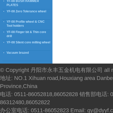
YF-08 BUSH HAMMER
PLATES
YF-08 Zero Tolerance wheel
YF-08 Profile wheel & CNC
Tool holders
YF-08 Finger bit & Thin core
drill
YF-08 Silent core milling wheel
Vacuum brazed
© Copyright 丹阳市永丰五金机电有限公司 all righ
地址: NO.1 Xihuan road,Houxiang area Danbei
Province,China
电话: 0511-86052818,86052828 销售部电话: 051
86312480,86052822
办公室电话: 0511-86052823 Email: gy@dyyf.co