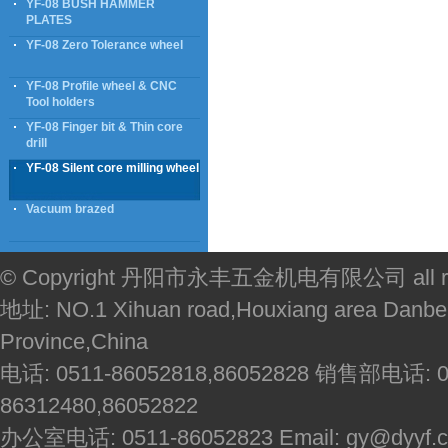
YF-08 BUSH HAMMER
PLATES
YF-08 Zero Tolerance wheel
YF-08 Profile wheel & CNC
Tool holders
YF-08 Finger bit & Thin core
drill
YF-08 Silent core milling wheel
Vacuum brazed
© Copyright 丹阳市永丰五金机电有限公司 all righ
地址: NO.1 Xihuan road,Houxiang area Danbei
Province,China
电话: 0511-86052818,86052828 销售部电话: 051
86312480,86052822
办公室电话: 0511-86052823 Email: gy@dyyf.co