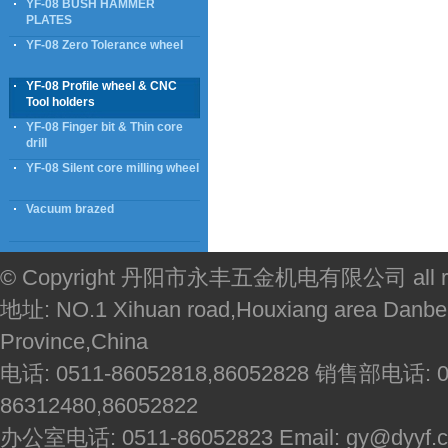
YF-08 BUSH HAMMER
PLATES
YF-08 Zero Tolerance wheel
YF-08 Profile wheel & CNC
Tool holders
YF-08 Finger bit & Thin core
drill
YF-08 Silent core milling wheel
Vacuum brazed
© Copyright 丹阳市永丰五金机电有限公司 all righ
地址: NO.1 Xihuan road,Houxiang area Danbei
Province,China
电话: 0511-86052818,86052828 销售部电话: 051
86312480,86052822
办公室电话: 0511-86052823 Email: gy@dyyf.co