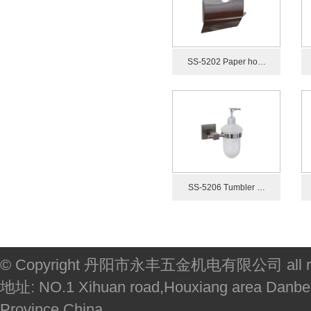
SS-5202 Paper ho…
SS-5206 Tumbler …
© Copyright 丹阳市永丰五金机电有限公司 all righ
地址: NO.1 Xihuan road,Houxiang area Danbei
Province,China